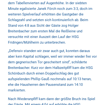
dem Tabellenvierten auf Augenhöhe. In der siebten
Minute egalisierte Janek Förch noch zum 3:3, doch im
weiteren Spielverlauf erhöhten die Gastgeber die
Schlagzahl und setzten sich kontinuierlich ab. Beim
Stand von 4:8 aus Sicht der Gäste zog Holger
Breitenbacher zum ersten Mal die Reißleine und
versuchte mit einer Auszeit den Lauf der HSG
Fridingen/Mühlheim zu unterbrechen.
„Defensiv standen wir zwar auch gut, konnten daraus
aber kein Kapital schlagen, weil wir immer wieder frei vor
dem gegnerischen Tor gescheitert sind“, schilderte
Breitenbacher. Kurz vor dem Halbzeitpfiff kam die HSG
Schönbuch durch einen Doppelschlag des gut
aufspielenden Phillip Gauß nochmals auf 10:13 heran,
ehe die Hausherren den Pausenstand zum 14:10
markierten.
Nach Wiederanpfiff kam dann der größte Bruch ins Spiel
der Gäste. Mit einem 4:0-Lauf erhöhte die HSG