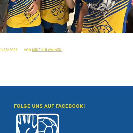
/
1/05/2026
VON
MIKE KULAWINSKI
FOLGE UNS AUF FACEBOOK!