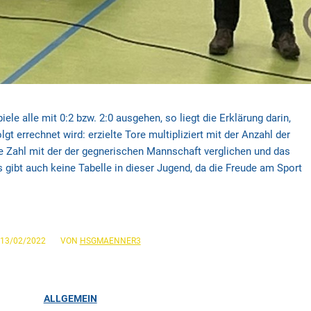
le alle mit 0:2 bzw. 2:0 ausgehen, so liegt die Erklärung darin,
t errechnet wird: erzielte Tore multipliziert mit der Anzahl der
e Zahl mit der der gegnerischen Mannschaft verglichen und das
Es gibt auch keine Tabelle in dieser Jugend, da die Freude am Sport
/
13/02/2022
VON
HSGMAENNER3
ALLGEMEIN