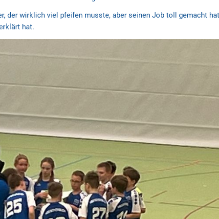
r, der wirklich viel pfeifen musste, aber seinen Job toll gemacht ha
rklärt hat.