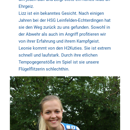
Ehrgeiz.
Lizz ist ein bekanntes Gesicht. Nach einigen
Jahren bei der HSG Leinfelden-Echterdingen hat
sie den Weg zurück zu uns gefunden. Sowohl in
der Abwehr als auch im Angriff profitieren wir
von ihrer Erfahrung und ihrem Kampfgeist.
Leonie kommt von den H2Kuties. Sie ist extrem
schnell und laufstark. Durch ihre etlichen
Tempogegenstöße im Spiel ist sie unsere
Flügelflitzerin schlechthin.