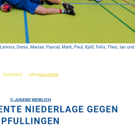
Lennox, Denis, Marian, Pascal, Mark, Paul, Kjell, Felix, Theo, Ian und
/
15/03/2023
VON
HSGJUGEND
C-JUGEND WEIBLICH
ENTE NIEDERLAGE GEGEN
PFULLINGEN