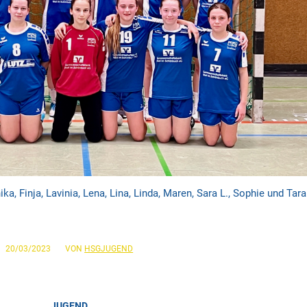
ika, Finja, Lavinia, Lena, Lina, Linda, Maren, Sara L., Sophie und Tara
/
20/03/2023
VON
HSGJUGEND
JUGEND