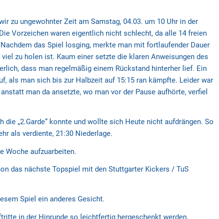
wir zu ungewohnter Zeit am Samstag, 04.03. um 10 Uhr in der
ie Vorzeichen waren eigentlich nicht schlecht, da alle 14 freien
 Nachdem das Spiel losging, merkte man mit fortlaufender Dauer
 viel zu holen ist. Kaum einer setzte die klaren Anweisungen des
erlich, dass man regelmäßig einem Rückstand hinterher lief. Ein
, als man sich bis zur Halbzeit auf 15:15 ran kämpfte. Leider war
 anstatt man da ansetzte, wo man vor der Pause aufhörte, verfiel
 die „2.Garde“ konnte und wollte sich Heute nicht aufdrängen. So
hr als verdiente, 21:30 Niederlage.
te Woche aufzuarbeiten.
hon das nächste Topspiel mit den Stuttgarter Kickers / TuS
iesem Spiel ein anderes Gesicht.
ritte in der Hinrunde so leichtfertig hergeschenkt werden.